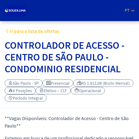
PT
Ir para a lista de ofertas
CONTROLADOR DE ACESSO -
CENTRO DE SÃO PAULO -
CONDOMINIO RESIDENCIAL
São Paulo - SP
Presencial
R$ 1.912,08 (Bruto Mensal)
6 Posições
Efetivo – CLT
Operacional
Período Integral
**Vagas Disponíveis: Controlador de Acesso - Centro de São
Paulo**
Estamos em busca de um profissional dedicado e responsável