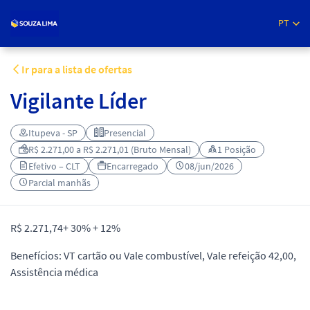
PT
Ir para a lista de ofertas
Vigilante Líder
Itupeva - SP
Presencial
R$ 2.271,00 a R$ 2.271,01 (Bruto Mensal)
1 Posição
Efetivo – CLT
Encarregado
08/jun/2026
Parcial manhãs
R$ 2.271,74+ 30% + 12%
Benefícios: VT cartão ou Vale combustível, Vale refeição 42,00,
Assistência médica