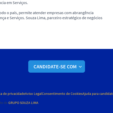
ncia em Serviços.
 todo o país, permite atender empresas com abrangência
ça e Serviços. Souza Lima, parceiro estratégico de negócios
CANDIDATE-SE COM
ca de privacidade
Aviso Legal
Consentimento de Cookies
Ajuda para candidat
te de
GRUPO SOUZA LIMA